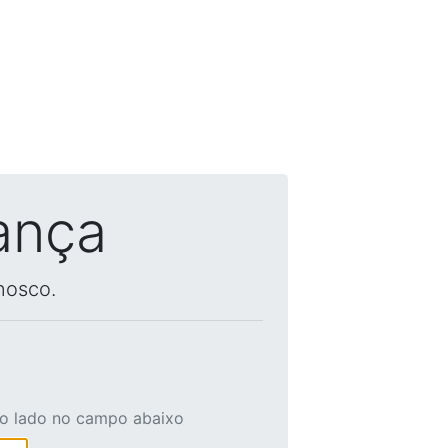
ança
nosco.
ao lado no campo abaixo