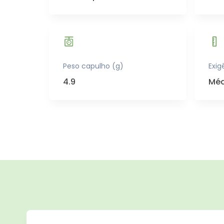
Exig
Peso capulho (g)
Méd
4.9