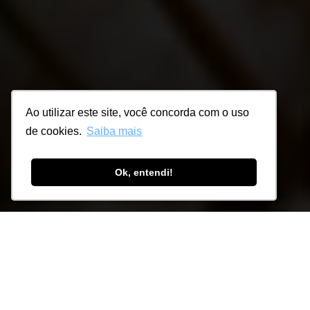
Ao utilizar este site, você concorda com o uso
Ao utilizar este site, você concorda com o uso
de cookies.
de cookies.
Saiba mais
Saiba mais
Ok, entendi!
Ok, entendi!
Principais características