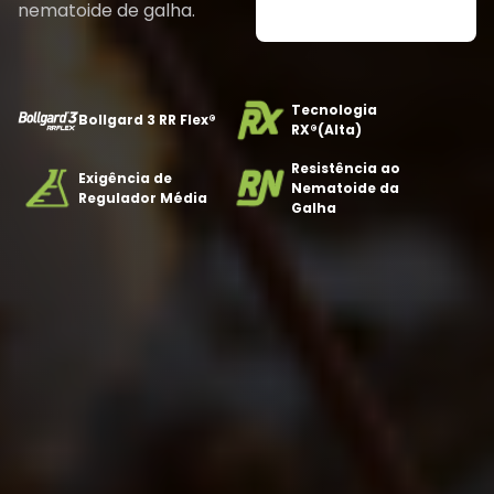
nematoide de galha.
Tecnologia
Bollgard 3 RR Flex®
RX®(Alta)
Resistência ao
Exigência de
Nematoide da
Regulador Média
Galha