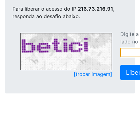
Para liberar o acesso
do IP
216.73.216.91
,
responda ao desafio abaixo.
Digite 
lado no
[trocar imagem]