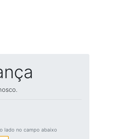
ança
nosco.
ao lado no campo abaixo