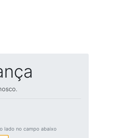
ança
nosco.
ao lado no campo abaixo