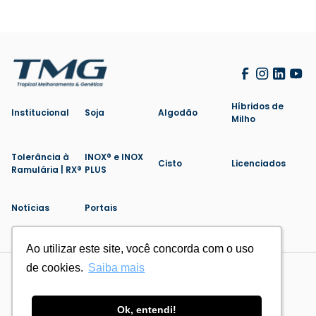
Híbridos de
Institucional
Soja
Algodão
Milho
Tolerância à
INOX® e INOX
Cisto
Licenciados
Ramulária | RX®
PLUS
Notícias
Portais
Ao utilizar este site, você concorda com o uso
Ao utilizar este site, você concorda com o uso
de cookies.
de cookies.
Saiba mais
Saiba mais
Politica de Privacidade
Cookies
Feito por
Ok, entendi!
Ok, entendi!