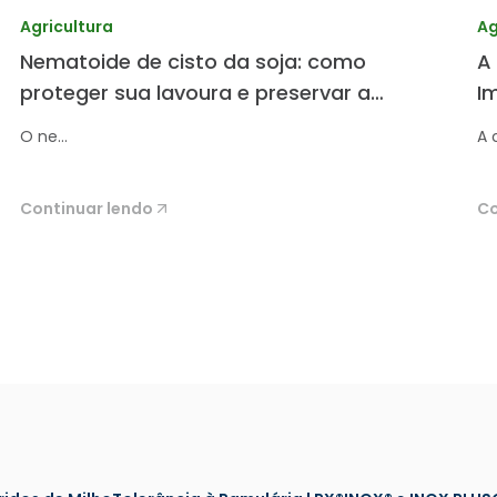
Agricultura
Ag
Nematoide de cisto da soja: como
A
proteger sua lavoura e preservar a
I
produtividade.
d
O ne...
A c
Continuar lendo
Co