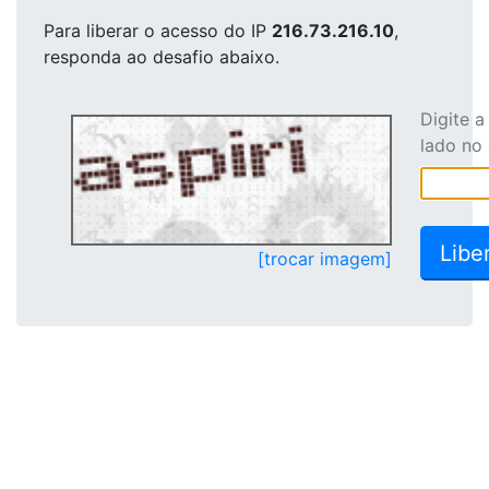
Para liberar o acesso
do IP
216.73.216.10
,
responda ao desafio abaixo.
Digite 
lado no
[trocar imagem]