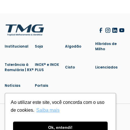
Híbridos de
Institucional
Soja
Algodão
Milho
Tolerância à
INOX® e INOX
Cisto
Licenciados
Ramulária | RX®
PLUS
Notícias
Portais
Ao utilizar este site, você concorda com o uso
Ao utilizar este site, você concorda com o uso
de cookies.
de cookies.
Saiba mais
Saiba mais
Politica de Privacidade
Cookies
Feito por
Ok, entendi!
Ok, entendi!