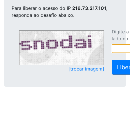
Para liberar o acesso
do IP
216.73.217.101
,
responda ao desafio abaixo.
Digite 
lado no
[trocar imagem]