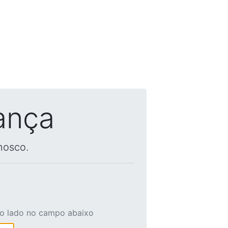
ança
nosco.
ao lado no campo abaixo