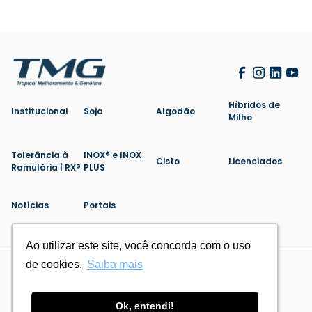
Híbridos de
Institucional
Soja
Algodão
Milho
Tolerância à
INOX® e INOX
Cisto
Licenciados
Ramulária | RX®
PLUS
Notícias
Portais
Ao utilizar este site, você concorda com o uso
Ao utilizar este site, você concorda com o uso
de cookies.
de cookies.
Saiba mais
Saiba mais
Politica de Privacidade
Cookies
Feito por
Ok, entendi!
Ok, entendi!