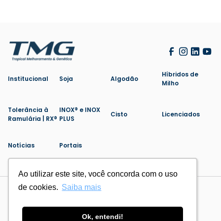
Híbridos de
Institucional
Soja
Algodão
Milho
Tolerância à
INOX® e INOX
Cisto
Licenciados
Ramulária | RX®
PLUS
Notícias
Portais
Ao utilizar este site, você concorda com o uso
Ao utilizar este site, você concorda com o uso
de cookies.
de cookies.
Saiba mais
Saiba mais
Politica de Privacidade
Cookies
Feito por
Ok, entendi!
Ok, entendi!