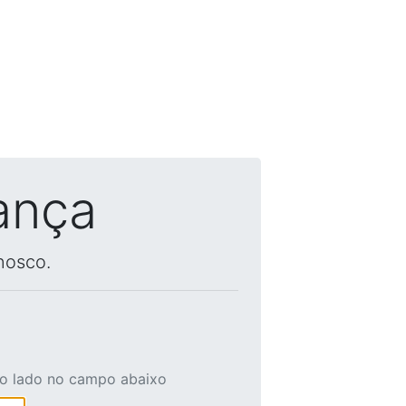
ança
nosco.
ao lado no campo abaixo