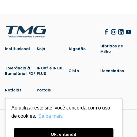
Híbridos de
Institucional
Soja
Algodão
Milho
Tolerância à
INOX® e INOX
Cisto
Licenciados
Ramulária | RX®
PLUS
Notícias
Portais
Ao utilizar este site, você concorda com o uso
Ao utilizar este site, você concorda com o uso
de cookies.
de cookies.
Saiba mais
Saiba mais
Politica de Privacidade
Cookies
Feito por
Ok, entendi!
Ok, entendi!