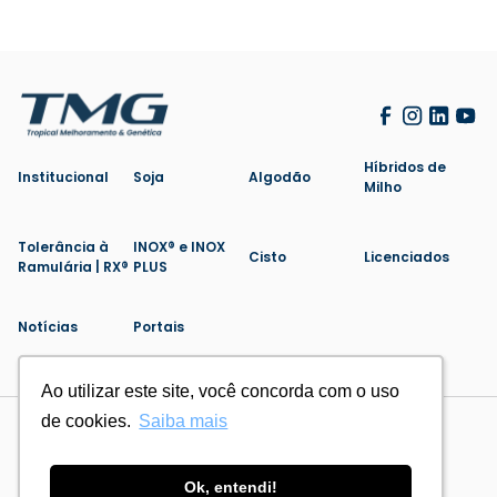
Híbridos de
Institucional
Soja
Algodão
Milho
Tolerância à
INOX® e INOX
Cisto
Licenciados
Ramulária | RX®
PLUS
Notícias
Portais
Ao utilizar este site, você concorda com o uso
Ao utilizar este site, você concorda com o uso
de cookies.
de cookies.
Saiba mais
Saiba mais
Politica de Privacidade
Cookies
Feito por
Ok, entendi!
Ok, entendi!