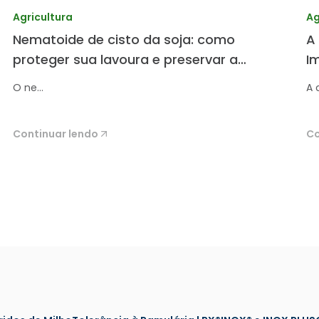
Agricultura
Ag
Nematoide de cisto da soja: como
A
proteger sua lavoura e preservar a
I
produtividade.
d
O ne...
A c
Continuar lendo
Co