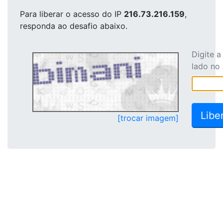
Para liberar o acesso
do IP
216.73.216.159
,
responda ao desafio abaixo.
Digite 
lado no
[trocar imagem]