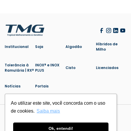
Híbridos de
Institucional
Soja
Algodão
Milho
Tolerância à
INOX® e INOX
Cisto
Licenciados
Ramulária | RX®
PLUS
Notícias
Portais
Ao utilizar este site, você concorda com o uso
Ao utilizar este site, você concorda com o uso
de cookies.
de cookies.
Saiba mais
Saiba mais
Politica de Privacidade
Cookies
Feito por
Ok, entendi!
Ok, entendi!