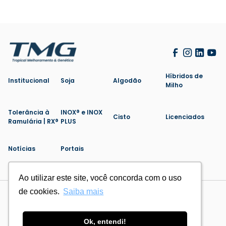
Híbridos de
Institucional
Soja
Algodão
Milho
Tolerância à
INOX® e INOX
Cisto
Licenciados
Ramulária | RX®
PLUS
Notícias
Portais
Ao utilizar este site, você concorda com o uso
Ao utilizar este site, você concorda com o uso
de cookies.
de cookies.
Saiba mais
Saiba mais
Politica de Privacidade
Cookies
Feito por
Ok, entendi!
Ok, entendi!