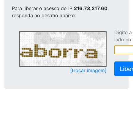
Para liberar o acesso
do IP
216.73.217.60
,
responda ao desafio abaixo.
Digite 
lado no
[trocar imagem]